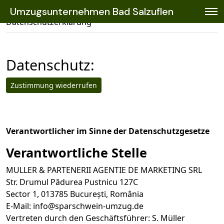
Umzugsunternehmen Bad Salzuflen
»
Umzugsunternehmen Bad Salzuflen
Datenschutzerklärung
Datenschutz:
Zustimmung wiederrufen
Verantwortlicher im Sinne der Datenschutzgesetze
Verantwortliche Stelle
MULLER & PARTENERII AGENTIE DE MARKETING SRL
Str. Drumul Pădurea Pustnicu 127C
Sector 1, 013785 București, România
E-Mail:
info@sparschwein-umzug.de
Vertreten durch den Geschäftsführer: S. Müller