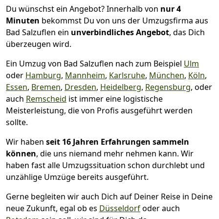
Du wünschst ein Angebot? Innerhalb von
nur 4
Minuten
bekommst Du von uns der Umzugsfirma aus
Bad Salzuflen ein
unverbindliches Angebot
, das Dich
überzeugen wird.
Ein Umzug von Bad Salzuflen nach zum Beispiel
Ulm
oder
Hamburg
,
Mannheim
,
Karlsruhe
,
München
,
Köln
,
Essen
,
Bremen
,
Dresden
,
Heidelberg
,
Regensburg
, oder
auch
Remscheid
ist immer eine logistische
Meisterleistung, die von Profis ausgeführt werden
sollte.
Wir haben
seit
16 Jahren Erfahrungen sammeln
können
, die uns niemand mehr nehmen kann. Wir
haben fast alle Umzugssituation schon durchlebt und
unzählige Umzüge bereits ausgeführt.
Gerne begleiten wir auch Dich auf Deiner Reise in Deine
neue Zukunft, egal ob es
Düsseldorf
oder auch