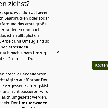
ken
ziehst?
t sprichwörtlich auf
zwei
ach Saarbrücken oder sogar
ntfernung das erste große
en verlegen und noch
s ist im alltäglichen
t.
Arbeit und Umzug sind so
einen
stressigen
v
 Urlaub nach einem Umzug
tzt. Das musst Du
Kosten
tenintensiv. Pendelfahrten
ht täglich ausführbar.
Der
Jede vergessene Umzugskiste
i uns nicht passieren, wird.
d auch umgesetzt werden.
 sein. Der
Umzugswagen