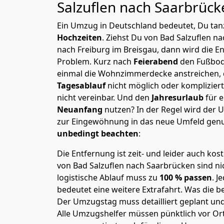
Salzuflen nach Saarbrüc
Ein Umzug in Deutschland bedeutet, Du tanz
Hochzeiten
. Ziehst Du von Bad Salzuflen n
nach Freiburg im Breisgau, dann wird die E
Problem.
Kurz nach
Feierabend
den Fußbod
einmal die Wohnzimmerdecke anstreichen, da
Tagesablauf
nicht möglich oder komplizier
nicht vereinbar. Und den
Jahresurlaub
für 
Neuanfang
nutzen? In der Regel wird der
zur Eingewöhnung in das neue Umfeld genu
unbedingt beachten
:
Die Entfernung ist zeit- und leider auch kos
von Bad Salzuflen nach Saarbrücken sind nic
logistische Ablauf muss zu
100 % passen
. 
bedeutet eine weitere Extrafahrt. Was die be
Der Umzugstag muss detailliert geplant un
Alle Umzugshelfer müssen pünktlich vor Ort