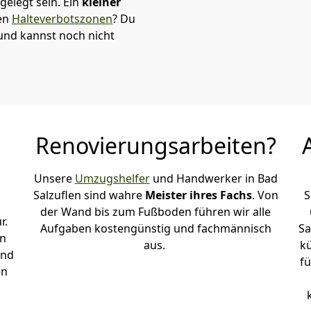
elegt sein. Ein
kleiner
den
Halteverbotszonen
? Du
und kannst noch nicht
Renovierungsarbeiten?
Unsere
Umzugshelfer
und Handwerker in Bad
Salzuflen sind wahre
Meister ihres Fachs
. Von
S
der Wand bis zum Fußboden führen wir alle
r.
Aufgaben kostengünstig und fachmännisch
Sa
en
aus.
k
und
fü
en