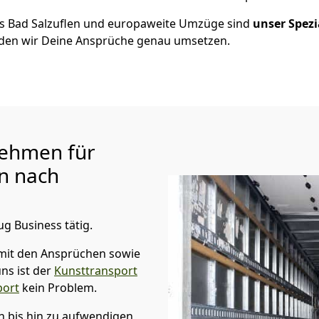
us
Bad Salzuflen
und europaweite Umzüge sind
unser Spezi
en wir Deine Ansprüche genau umsetzen.
ehmen für
n
nach
ug Business tätig.
mit den Ansprüchen sowie
ns ist der
Kunsttransport
port
kein Problem.
en
bis hin zu aufwendigen