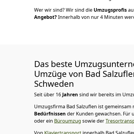
Wer wir sind? Wir sind die
Umzugsprofis
a
Angebot?
Innerhalb von nur
4
Minuten werd
Das beste Umzugsuntern
Umzüge von
Bad Salzufle
Schweden
Seit über
16
Jahren
sind wir bereits im Umz
Umzugsfirma Bad Salzuflen
ist gemeinsam 
Bedürfnissen
der Kunden gewachsen. Für u
oder ein
Büroumzug
sowie der
Tresortrans
Von
Klaviertransport
innerhalb
Bad Salzufl