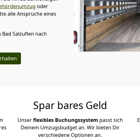
ehördenumzug
oder
te alle Ansprüche eines
n
Bad Salzuflen
nach
rhalten
Spar bares Geld
em
Unser
flexibles Buchungssystem
passt sich
E
res
Deinem Umzugsbudget an. Wir bieten Dir
verschiedene Optionen an.