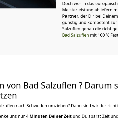
Doch wer in das europäische
Meisterleistung abliefern 
Partner
, der Dir bei Dein
günstig und kompetent zur S
Salzuflen
genau die richtige
Bad Salzuflen
mit 100 % Fest
von Bad Salzuflen ? Darum so
utzen
alzuflen
nach Schweden
umziehen? Dann sind wir der richti
henke uns nur
4
Minuten Deiner Zeit
und Du sparst Zeit un