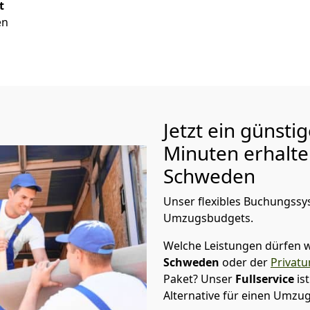
t
en
Jetzt ein günsti
Minuten erhalt
Schweden
Unser flexibles Buchungssys
Umzugsbudgets.
Welche Leistungen dürfen w
Schweden
oder der
Privat
Paket? Unser
Fullservice
is
Alternative für einen Umzu