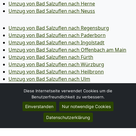
Umzug von Bad Salzuflen nach Herne
Umzug von Bad Salzuflen nach Neuss
Umzug von Bad Salzuflen nach Regensburg
Umzug von Bad Salzuflen nach Paderborn
Umzug von Bad Salzuflen nach Ingolstadt
Umzug von Bad Salzuflen nach Offenbach am Main
Umzug von Bad Salzuflen nach Fürth
Umzug von Bad Salzuflen nach Würzburg
Umzug von Bad Salzuflen nach Heilbronn
Umzug von Bad Salzuflen nach Ulm
Umzug von Bad Salzuflen nach Pforzheim
Diese Internetseite verwendet Cookies um die
Umzug von Bad Salzuflen nach Wolfsburg
Benutzerfreundlichkeit zu verbessern.
Umzug von Bad Salzuflen nach Bottrop
Einverstanden
Nur notwendige Cookies
Umzug von Bad Salzuflen nach Göttingen
Umzug von Bad Salzuflen nach Reutlingen
Datenschutzerklärung
Umzug von Bad Salzuflen nach Bremer­haven
Umzug von Bad Salzuflen nach Koblenz