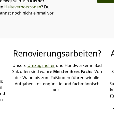
elegt sein. Ein
kleiner
den
Halteverbotszonen
? Du
kannst noch nicht einmal vor
Renovierungsarbeiten?
Unsere
Umzugshelfer
und Handwerker in Bad
Salzuflen sind wahre
Meister ihres Fachs
. Von
S
der Wand bis zum Fußboden führen wir alle
r.
Aufgaben kostengünstig und fachmännisch
Sa
en
aus.
k
und
fü
en
ist