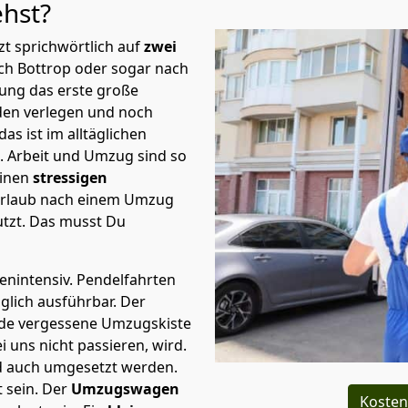
ehst?
t sprichwörtlich auf
zwei
ach Bottrop oder sogar nach
nung das erste große
en verlegen und noch
s ist im alltäglichen
t.
Arbeit und Umzug sind so
einen
stressigen
 Urlaub nach einem Umzug
tzt. Das musst Du
tenintensiv. Pendelfahrten
äglich ausführbar.
Der
Jede vergessene Umzugskiste
i uns nicht passieren, wird.
d auch umgesetzt werden.
 sein. Der
Umzugswagen
Kosten