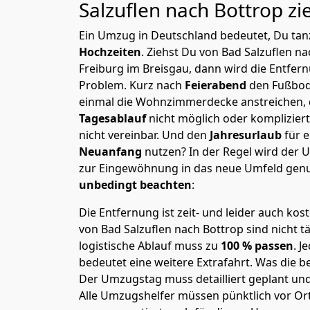
Salzuflen nach Bottrop
zi
Ein Umzug in Deutschland bedeutet, Du tanz
Hochzeiten
. Ziehst Du von Bad Salzuflen n
Freiburg im Breisgau, dann wird die Entfer
Problem.
Kurz nach
Feierabend
den Fußbod
einmal die Wohnzimmerdecke anstreichen, da
Tagesablauf
nicht möglich oder komplizier
nicht vereinbar. Und den
Jahresurlaub
für 
Neuanfang
nutzen? In der Regel wird der
zur Eingewöhnung in das neue Umfeld genu
unbedingt beachten
:
Die Entfernung ist zeit- und leider auch kos
von Bad Salzuflen nach Bottrop sind nicht t
logistische Ablauf muss zu
100 % passen
. 
bedeutet eine weitere Extrafahrt. Was die be
Der Umzugstag muss detailliert geplant un
Alle Umzugshelfer müssen pünktlich vor Ort