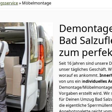
gsservice
»
Möbelmontage
Demontag
Bad Salzufl
zum perfe
Seit 16 Jahren sind unsere
unser tägliches Geschäft. 
worauf es ankommt.
Innerh
von uns ein i
ndividuelles 
Demontage/Möbelmontage in
Vorgaben erstellt wird. Wir
für Deinen Umzug Bad Salzuf
die eigentliche Sperrmüllen
Angebotspalette reicht vom