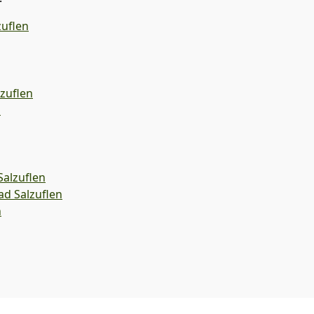
zuflen
zuflen
n
alzuflen
ad Salzuflen
n